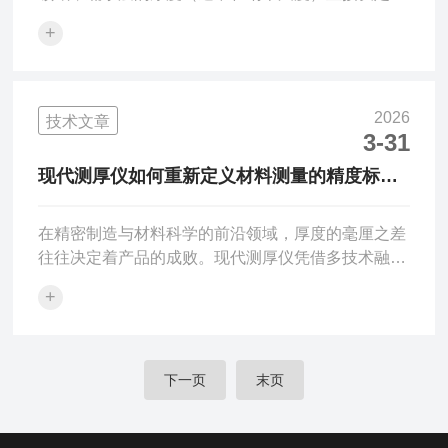
产品的润滑性、防污能力及生物相容性。传统的接触
+
角测量只能间接推断，而专用的疏水层纳米厚度测量
仪能提供直接的量化数据。选购此类精密仪器，核心
在于“测量原理”、“样品适应性”及“数据建模”的精准匹
配。本文将从四大维度为您解析。一、测量原理：光
2026
技术文章
谱椭偏仪VS反射光谱这是决定数据精度的关键。•光
3-31
谱椭偏仪：这是测量纳米薄膜（1nm-1000nm）的金
现代测厚仪如何重新定义材料测量的精度标
标准。它通过测量偏振光在薄膜表面的振幅和相位变
准？
化...
在精密制造与材料科学的前沿领域，厚度的毫厘之差
往往决定着产品的成败。现代测厚仪凭借多技术融合
的测量方案，正在为从纳米涂层到重型板材的各类材
+
料建立全新的质量控制维度。测量原理的多维演进：
从接触式到无损检测的技术突破传统测厚技术依赖机
械接触测量，存在压力变形、表面损伤等固有局限。
现代测厚仪的技术突破始于超声波脉冲回波技术——
下一页
末页
通过计算高频声波在材料中的往返时间，非接触式获
取厚度数据。对于多层复合材料，先进的频域分析算