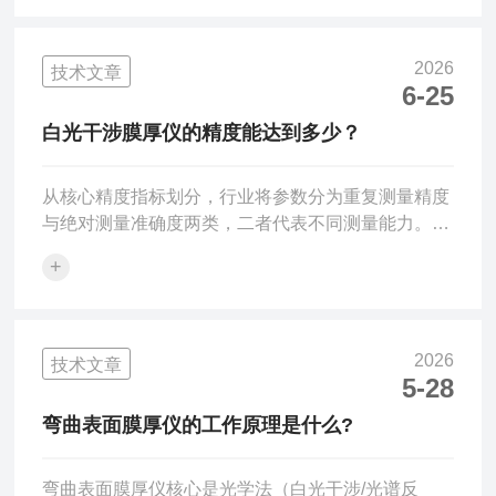
效。传统接触式台阶仪容易划伤样品，且无法测量柔
软或复杂曲面；而低端光学仪器又难以突破衍射极
限。光学纳米级测厚仪，正是为应对这一挑战而生
2026
技术文章
的“微观标尺”——它利用白光干涉、椭偏或光谱反射
6-25
技术，在不接触样品的前提下，以亚纳米级的分辨
白光干涉膜厚仪的精度能达到多少？
率“透视”单层或多层薄膜，让原子尺度的厚度差异在
光谱数据中清晰显...
从核心精度指标划分，行业将参数分为重复测量精度
与绝对测量准确度两类，二者代表不同测量能力。重
复精度指同一测点连续多次检测的数据波动范围，是
+
仪器自身信号稳定能力；准确度指测量数值和标准膜
片真实厚度的偏差，受折射率、光路校准、物镜规格
共同影响。部分实验室与半导体机型搭载全光谱紫
外-近红外光源，重复精度最低可达到0.02–0.05纳
2026
技术文章
米，单点多次检测数值几乎无明显跳变，适配2–10
5-28
纳米超薄栅介质、氧化硅薄膜检测。常规科研台式机
弯曲表面膜厚仪的工作原理是什么?
型重复精度多集中在0.2–1纳米区间，是实验室光刻
胶、光学...
弯曲表面膜厚仪核心是光学法（白光干涉/光谱反