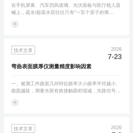
在手机屏幕、汽车挡风玻璃、光伏面板与医疗植入器
械上，疏水/超疏水层往往只有“一百个原子的厚
度”（1~20nm）——太薄则防水失效、易磨损，太厚
+
则发雾、附着力下降、成本高企。传统卡尺、千分尺
失效，台阶仪需破坏样品，接触式探头还会刮伤脆弱
氟硅烷膜。疏水层纳米厚度测量仪以非接触光学+模
型反演为核心，把“不可见的纳米防水膜”变成可量
2026
技术文章
化、可管控的工艺参数，是镀膜与功能表面的“隐形
7-23
质检官”。为什么疏水层“难测”？仪器怎么破？疏水层
弯曲表面膜厚仪测量精度影响因素
（氟碳、硅烷、PFPE、自组装单层SAM）多为低折
射率、超...
一、被测工件曲面几何特征曲率大小曲率半径越小、
曲面越陡，测量光斑有效接触面积缩减，光路信号发
生偏移；凸面容易出现光线散射，凹面会产生信号反
+
射干涉，直接造成读数漂移。同种仪器一般存在适用
曲率范围，超出范围误差显著增大。曲面朝向与测点
位置测点位于曲面顶点、斜面、边缘位置的测量结果
不一致；边缘区域易产生边缘衍射、漏光，数值失
2026
技术文章