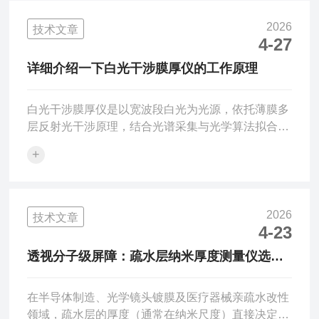
≤±0.5%偏差超标：仪器需要校准、调光路或重新设
置折射率。二、重复性自检（不用标准样也能判断）
2026
技术文章
同一测点不动，连续测5～10次：相对标准差
4-27
RSD≤0.5%～1%→结果稳定可信RSD很大、数值跳
详细介绍一下白光干涉膜厚仪的工作原理
变明显→不准，受振...
白光干涉膜厚仪是以宽波段白光为光源，依托薄膜多
层反射光干涉原理，结合光谱采集与光学算法拟合，
实现透明及半透明薄膜非接触式精密测厚的专业检测
+
仪器。仪器整体由宽谱光源、光学发射接收光路、光
谱采集组件、数据处理控制系统四部分组成。设备工
作时，光源发射连续广谱白光，光线经过光学镜头垂
直入射至被测薄膜样品表面。入射光线到达样品后会
2026
技术文章
产生两处关键反射，第一束光线在空气与薄膜的上表
4-23
面直接形成反射，第二束光线穿透整体薄膜，在薄膜
透视分子级屏障：疏水层纳米厚度测量仪选购
与基底的下界面发生反射后，再次穿过薄膜向上射
指南
出。两束反射光线传播路...
在半导体制造、光学镜头镀膜及医疗器械亲疏水改性
领域，疏水层的厚度（通常在纳米尺度）直接决定了