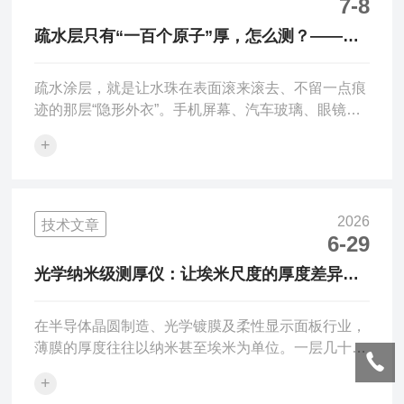
真。测量时探头需垂直测点切线平面，倾斜会加大偏
7-8
差。表面弧度不对称非球面、异形弧面，不同方向曲
疏水层只有“一百个原子”厚，怎么测？——
率不一致，同一位置多次测量重复性变差。二、探头
NS-Touch正在改变这件事
与工件的几何对位探头垂...
疏水涂层，就是让水珠在表面滚来滚去、不留一点痕
迹的那层“隐形外衣”。手机屏幕、汽车玻璃、眼镜镜
片、光伏组件……你每天触碰的很多东西表面都有
+
它。但这层外衣有多厚？大约只有一百个原子的厚
度。用肉眼看不见，用手指摸不着。测量它的厚度，
长期以来是一件相当棘手的事。一、为什么疏水层厚
度这么难测？疏水层有几个让传统测量方法头疼的特
2026
技术文章
点：-太薄了：纳米级别的厚度——比头发丝的千分
6-29
之一还要薄。常规的机械接触式测厚仪，探针一压上
光学纳米级测厚仪：让埃米尺度的厚度差异在
去，要么压穿涂层，要么读数飘忽不定。-在曲面
光谱中显形
上：眼镜片是弧面的，车灯...
在半导体晶圆制造、光学镀膜及柔性显示面板行业，
薄膜的厚度往往以纳米甚至埃米为单位。一层几十纳
米的High-k栅介质或OLED空穴传输层，其厚度偏差
+
哪怕只有1%，都可能导致器件漏电、色偏甚至失