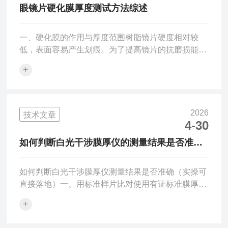
及半透明薄膜的厚度，精度可达亚纳米级别。本文将
眼镜片硬化膜厚度测试方法综述
系统介绍光学纳米级测厚仪的工作原理、技术特点及
应用场景。一、工作原理...
一、硬化膜的作用与厚度范围树脂镜片硬度相对较
低，表面容易产生划痕。为了提高镜片的抗磨损能
力，需要在镜片表面施加硬膜。目前主流的镀硬膜工
+
艺是采用浸泡法——镜片经过多道清洗后，浸入加硬
液中，以一定速度提起，然后在烘箱中聚合固化。常
见的树脂镜片加硬膜厚度约为3～5微米，有些产品可
控制在1.7～2.0微米范围内。硬化膜的厚度直接影响
2026
技术文章
镜片的耐磨性能和使用寿命，同时也是镀膜工艺质量
4-30
控制的关键参数之一，因此在生产过程和成品检验环
如何判断白光干涉膜厚仪的测量结果是否准
节中都需要对其进行准确测量。二、相关标准国内已
确？
出台专门针对硬化...
如何判断白光干涉膜厚仪测量结果是否准确（实操可
直接落地）一、用标准样片比对使用有证标准膜厚
片/台阶高度标准样（已知真值）。在同样物镜、同
+
样参数下重复测量5次。计算平均值与真值偏差：常
规要求：偏差≤±1%～±2%为准确高精度薄膜：