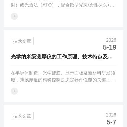
射）或光热法（ATO），配合微型光斑/柔性探头+曲
率补偿算法，非接触测量弧面、球面、R角等工件的
+
涂层/薄膜厚度，规避传统接触式的边缘效应与贴合
误差。一、主流测量原理（按技术路线）1.白光干涉/
光谱反射法（很常用，纳米级）核心原理：宽光谱光
源（紫外/可见/近红外）照射曲面薄膜，上下表面反
2026
技术文章
射光形成干涉条纹；探头采集反射光谱，结合材料折
5-19
射率库与曲率补偿算法，解析单层/多层膜厚。关键
光学纳米级测厚仪的工作原理、技术特点及应
设计：光斑小（≈100μm）、偏振光路抑背反射、光
用场景
纤探头适...
在半导体制造、光学镀膜、显示面板及新材料研发领
域，薄膜厚度的精确控制是决定器件性能的关键工
序。一层仅数十纳米厚的氧化膜，其厚度的微小偏差
+
就可能导致芯片电性能的显著变化；一片增透膜的厚
度偏离设计值，直接改变光学元件的透过率。传统的
机械探针式轮廓仪难以测量软质薄膜且可能损伤样品
表面，而光学纳米级测厚仪利用光干涉、光谱反射或
2026
技术文章
椭圆偏振原理，以非接触、无损的方式快速测定透明
5-7