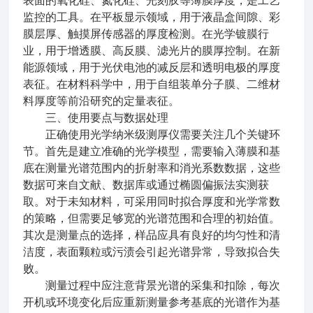
表面的氧化硅、氮化硅、光刻胶等薄膜厚度，是工艺
监控的工具。在平板显示领域，用于液晶盒间隙、彩
膜层厚、触摸屏传感器的厚度检测。在光学镀膜行
业，用于增透膜、高反膜、滤光片的膜厚控制。在新
能源领域，用于光伏电池的减反层和透明电极的厚度
表征。在材料科学中，用于自组装单分子膜、二维材
料厚度等前沿研究的定量表征。
三、使用要点与数据处理
正确使用光学纳米级测厚仪需要关注几个关键环
节。首先是建立准确的光学模型，需要输入薄膜和基
底在测量光谱范围内的折射率和消光系数数据，这些
数据可来自文献、数据库或通过椭圆偏振法实测获
取。对于未知材料，可采用同时拟合厚度和光学常数
的策略，但需要足够宽的光谱范围和合理的初始值。
其次是测量点的选择，样品应具有良好的均匀性和清
洁度，表面颗粒或污渍会引起光谱异常，导致拟合失
败。
测量过程中应注意背景光谱的采集和扣除，每次
开机或环境变化后应重新测量参考基底的光谱作为基