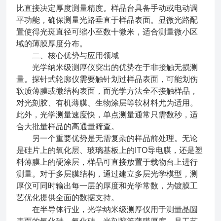
比直接决定厚度测量精度。样品台具备手动或电动调
平功能，确保测量光路垂直于样品表面。显微光路配
置使得光斑直径可缩小至数十微米，适合测量微小区
域的薄膜厚度分布。
二、核心优势与应用领域
光学纳米级测厚仪突出的优势在于非接触无损测
量。探针式轮廓仪需要触针划过样品表面，可能划伤
软质薄膜或微结构表面，而光学方法全不接触样品，
对光刻胶、有机薄膜、生物涂层等软材料尤为适用。
此外，光学测量速度快，单点测量通常只需数秒，适
合大批量样品的高通量筛查。
另一个重要优势是无需复杂的样品前处理。无论
是硅片上的氧化层、玻璃基板上的ITO导电膜，还是塑
料薄膜上的硬涂层，样品可直接放置于载物台上进行
测量。对于多层膜结构，通过建立多层光学模型，测
厚仪可同时输出每一层的厚度和光学常数，为镀膜工
艺优化提供全面的数据支持。
在半导体行业，光学纳米级测厚仪用于测量晶圆