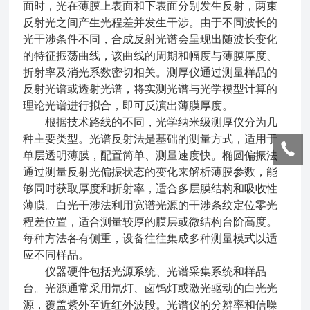
面时，光在薄膜上表面和下表面分别发生反射，两束
反射光之间产生光程差并发生干涉。由于不同波长的
光干涉条件不同，合成反射光谱会呈现出随波长变化
的特征振荡曲线，该曲线的周期和幅度与薄膜厚度、
折射率及消光系数密切相关。测厚仪通过测量样品的
反射光谱或透射光谱，将实测光谱与光学模型计算的
理论光谱进行拟合，即可反演出薄膜厚度。
根据技术路线的不同，光学纳米级测厚仪分为几
种主要类型。光谱反射法是基础的测量方式，适用于
单层透明薄膜，配置简单、测量速度快。椭圆偏振法
通过测量反射光偏振状态的变化来解析薄膜参数，能
够同时获取厚度和折射率，适合多层膜结构和吸收性
薄膜。白光干涉法利用宽谱光源的干涉条纹定位零光
程差位置，适合测量较厚的膜层或微结构台阶高度。
每种方法各有侧重，设备往往集成多种测量模式以适
应不同样品。
仪器硬件包括光源系统、光谱采集系统和样品
台。光源通常采用氘灯、卤钨灯或激光驱动的白光光
源，覆盖紫外至近红外波段。光谱仪的分辨率和信噪