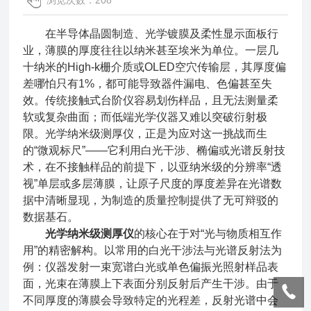
浏览次数：208
在半导体晶圆制造、光学镀膜及柔性显示面板行
业，薄膜的厚度往往以纳米甚至埃米为单位。一层几
十纳米的High-k栅介质或OLED空穴传输层，其厚度偏
差哪怕只有1%，都可能导致器件漏电、色偏甚至失
效。传统接触式台阶仪容易划伤样品，且无法测量柔
软或复杂曲面；而低端光学仪器又难以突破衍射极
限。光学纳米级测厚仪，正是为应对这一挑战而生
的“微观标尺”——它利用白光干涉、椭偏或光谱反射技
术，在不接触样品的前提下，以亚纳米级的分辨率“透
视”单层或多层薄膜，让原子尺度的厚度差异在光谱数
据中清晰显现，为制造的质量控制提供了无可辩驳的
数据基石。
光学纳米级测厚仪
的核心在于对“光与物质相互作
用”的精密解构。以常用的白光干涉法与光谱反射法为
例：仪器发射一束宽谱白光或单色偏振光照射样品表
面，光束在薄膜上下表面分别反射后产生干涉。由于
不同厚度的薄膜会导致特定的光程差，反射光谱中会