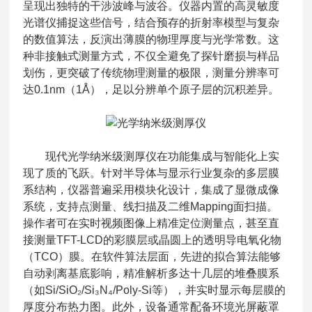
呈现出独特的干涉波峰与波谷。仪器内置的高灵敏度
光谱仪捕捉这些信号，结合预存的折射率模型与复杂
的数值算法，反演出薄膜的物理厚度与光学常数。这
种非接触式测量方式，不仅全避免了探针磨损与样品
划伤，更突破了传统物理测量的极限，测量分辨率可
达0.1nm（1Å），足以分辨单个原子层的沉积差异。
现代光学纳米级测厚仪在功能集成与智能化上实
现了质的飞跃。针对半导体与显示行业复杂的多层膜
系结构，仪器普遍采用模块化设计，集成了显微成像
系统，支持点测量、线扫描及二维Mapping面扫描。
操作者可在实时视频图像上精准定位测量点，甚至直
接测量TFT-LCD的彩膜层或晶圆上的透明导电氧化物
（TCO）膜。在软件算法层面，先进的拟合算法能够
自动剥离基底影响，精准解析多达十几层的堆叠膜系
（如Si/SiO₂/Si₃N₄/Poly-Si等），并实时显示每层膜的
厚度分布热力图。此外，设备通常配备环境光屏蔽罩