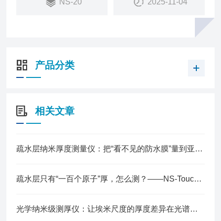
NS-20
2025-11-04
桌面式手动测量系统悉识膜厚仪NS-20系列，具有高
灵活性与便携性，适合多种应用场景。
产品分类
相关文章
疏水层纳米厚度测量仪：把“看不见的防水膜”量到亚纳米
疏水层只有“一百个原子”厚，怎么测？——NS-Touch正在改变这件事
光学纳米级测厚仪：让埃米尺度的厚度差异在光谱中显形