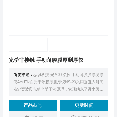
光学非接触 手动薄膜膜厚测厚仪
简要描述：
悉识科技 光学非接触 手动薄膜膜厚测厚
仪AcuiTik白光干涉膜厚测厚仪NS-20采用垂直入射高
稳定宽波段光的光学干涉原理，实现纳米至微米级透
明或半透明膜层厚度、反射率及折射率的测量。具备
国产化软硬件、高精度与稳定性、非接触测量及智能
产品型号
更新时间
化算法等特点，适用于多层复合薄膜测量。产品包括