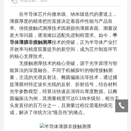
浏览次数：126
在半导体芯片向微米级、纳米级迭代的赛道上，
薄膜厚度的精准把控直接决定着器件性能与产品良
率。传统接触式测厚技术因易损伤薄膜表面、测量误
差大等问题，逐渐难以适配先进制程需求。如今，
半
导体薄膜非接触测厚
技术的突破，正为半导体产业打
开效率与精度双重提升的新空间，成为芯片制造环节
的核心支撑技术。
无接触测厚技术的核心突破，源于光学原理与智
能算法的深度融合。不同于机械探针的物理接触测
量，主流的光谱反射法、椭圆偏振法等技术，通过捕
捉薄膜对特定波长光线的反射、折射信号，结合材料
光学参数模型，经算法快速反演得出厚度数据。以椭
圆偏振法为例，其测量精度可达0.1纳米级别，相当于
头发直径的百万分之一，且测量过程仅需毫秒级完
成，解决了传统方法“慢且伤”的痛点。