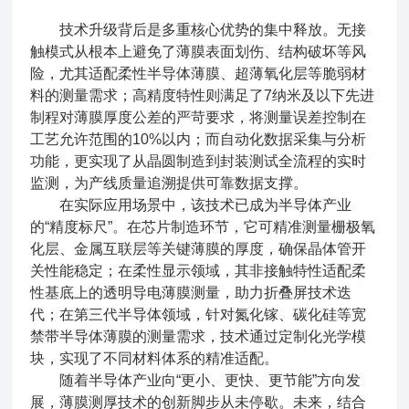
技术升级背后是多重核心优势的集中释放。无接
触模式从根本上避免了薄膜表面划伤、结构破坏等风
险，尤其适配柔性半导体薄膜、超薄氧化层等脆弱材
料的测量需求；高精度特性则满足了7纳米及以下先进
制程对薄膜厚度公差的严苛要求，将测量误差控制在
工艺允许范围的10%以内；而自动化数据采集与分析
功能，更实现了从晶圆制造到封装测试全流程的实时
监测，为产线质量追溯提供可靠数据支撑。
在实际应用场景中，该技术已成为半导体产业
的“精度标尺”。在芯片制造环节，它可精准测量栅极氧
化层、金属互联层等关键薄膜的厚度，确保晶体管开
关性能稳定；在柔性显示领域，其非接触特性适配柔
性基底上的透明导电薄膜测量，助力折叠屏技术迭
代；在第三代半导体领域，针对氮化镓、碳化硅等宽
禁带半导体薄膜的测量需求，技术通过定制化光学模
块，实现了不同材料体系的精准适配。
随着半导体产业向“更小、更快、更节能”方向发
展，薄膜测厚技术的创新脚步从未停歇。未来，结合