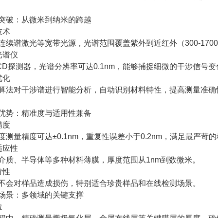
破：从微米到纳米的跨越
技术
谱激光等宽带光源，光谱范围覆盖紫外到近红外（300-170
谱仪
探测器，光谱分辨率可达0.1nm，能够捕捉细微的干涉信号变
优化
法对干涉谱进行智能分析，自动识别材料特性，提高测量准确性
势：精准度与适用性兼备
精度
量精度可达±0.1nm，重复性误差小于0.2nm，满足最严苛
应性
、半导体等多种材料薄膜，厚度范围从1nm到数微米。
特性
会对样品造成损伤，特别适合珍贵样品和在线检测场景。
景：多领域的关键支撑
造