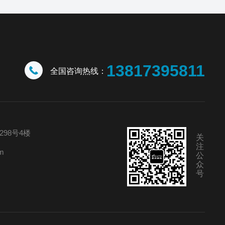
13817395811
全国咨询热线：
98号4楼
关
注
m
公
众
号