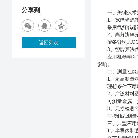
分享到
一、关键技术突
1、宽谱光源
采用氙灯或超连续
2、高分辨率光
配备背照式CCD
返回列表
3、智能算法
应用机器学习算
影响。
二、测量性能优
1、超高测量
理想条件下厚度测
2、广泛材料适
可测量金属、介质
3、无损检测
非接触式测量不
三、典型应用场
1、半导体制